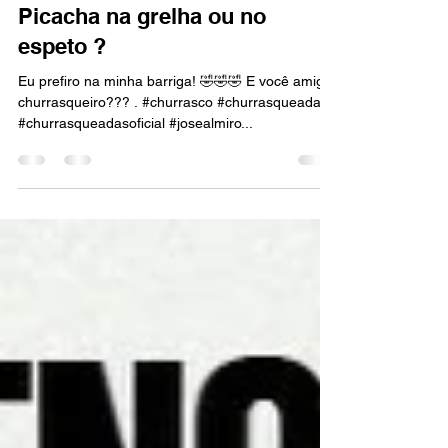
contato76073
12 de abr. de 2024
1 min de leitura
Picacha na grelha ou no
espeto ?
Eu prefiro na minha barriga! 🤣🤣🤣 E você amigo
churrasqueiro??? . #churrasco #churrasqueadas
#churrasqueadasoficial #josealmiro...