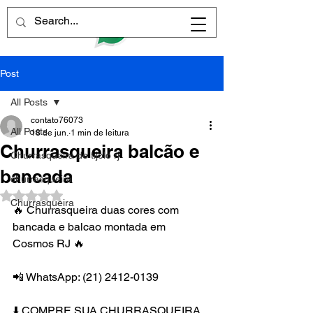
Post
All Posts
contato76073
All Posts
18 de jun.
1 min de leitura
Churrasqueira balcão e
Churrasqueira de tijolo rj
bancada
churrasqueira
Avaliado com NaN de 5 estrelas.
Churrasqueira
🔥 Churrasqueira duas cores com 
bancada e balcao montada em 
Cosmos RJ 🔥
📲 WhatsApp: (21) 2412-0139
⬇️ COMPRE SUA CHURRASQUEIRA 