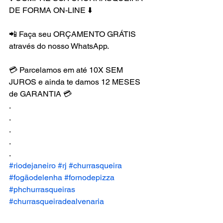
DE FORMA ON-LINE ⬇️
📲 Faça seu ORÇAMENTO GRÁTIS 
através do nosso WhatsApp.
💳 Parcelamos em até 10X SEM 
JUROS e ainda te damos 12 MESES 
de GARANTIA 💳
.
.
.
.
.
#riodejaneiro
#rj
#churrasqueira
#fogãodelenha
#fornodepizza
#phchurrasqueiras
#churrasqueiradealvenaria