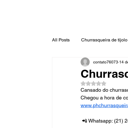
All Posts
Churrasqueira de tijolo 
contato76073
14 d
Churrasq
Avaliado com NaN d
Cansado do churras
Chegou a hora de com
www.phchurrasqueir
 📲 Whatsapp: (21) 