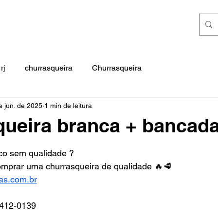
rj
churrasqueira
Churrasqueira
e jun. de 2025
1 min de leitura
ueira branca + bancad
e 5 estrelas.
co sem qualidade ?
prar uma churrasqueira de qualidade 🔥🥩         
as.com.br
2412-0139