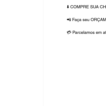
⬇️ COMPRE SUA C
📲 Faça seu ORÇAM
💳 Parcelamos em 