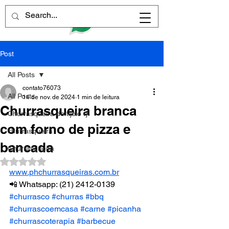
Post
All Posts
contato76073
All Posts
14 de nov. de 2024
1 min de leitura
Churrasqueira branca
Churrasqueira de tijolo rj
com forno de pizza e
churrasqueira
bancada
Churrasqueira
Avaliado com NaN de 5 estrelas.
www.phchurrasqueiras.com.br
📲 Whatsapp: (21) 2412-0139
#churrasco
#churras
#bbq
#churrascoemcasa
#carne
#picanha
#churrascoterapia
#barbecue