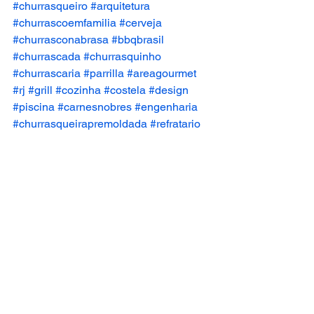
#churrasqueiro
#arquitetura
#churrascoemfamilia
#cerveja
#churrasconabrasa
#bbqbrasil
#churrascada
#churrasquinho
#churrascaria
#parrilla
#areagourmet
#rj
#grill
#cozinha
#costela
#design
#piscina
#carnesnobres
#engenharia
#churrasqueirapremoldada
#refratario