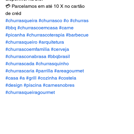
💳 Parcelamos em até 10 X no cartão 
de créd
#churrasqueira
#churrasco
#o
#churras
#bbq
#churrascoemcasa
#carne
#picanha
#churrascoterapia
#barbecue
#churrasqueiro
#arquitetura
#churrascoemfamilia
#cerveja
#churrasconabrasa
#bbqbrasil
#churrascada
#churrasquinho
#churrascaria
#parrilla
#areagourmet
#casa
#a
#grill
#cozinha
#costela
#design
#piscina
#carnesnobres
#churrasqueiragourmet