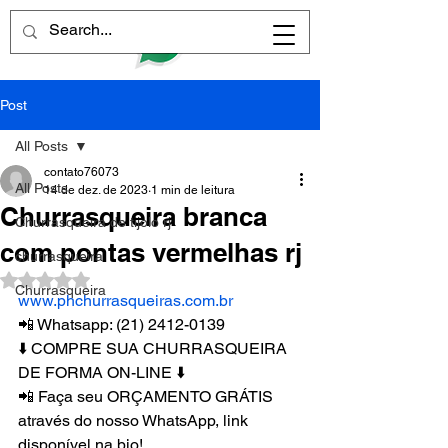
Post
All Posts
contato76073
All Posts
14 de dez. de 2023
1 min de leitura
Churrasqueira branca
Churrasqueira de tijolo rj
com pontas vermelhas rj
churrasqueira
Avaliado com NaN de 5 estrelas.
Churrasqueira
www.phchurrasqueiras.com.br
📲 Whatsapp: (21) 2412-0139
⬇️ COMPRE SUA CHURRASQUEIRA 
DE FORMA ON-LINE ⬇️
📲 Faça seu ORÇAMENTO GRÁTIS 
através do nosso WhatsApp, link 
disponível na bio!