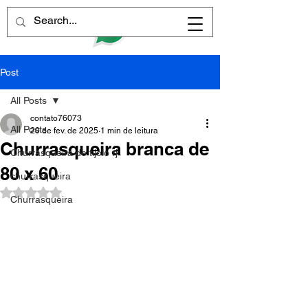
Post
All Posts
contato76073
All Posts
20 de fev. de 2025
1 min de leitura
Churrasqueira branca de
Churrasqueira de tijolo rj
80 x 60
churrasqueira
Avaliado com NaN de 5 estrelas.
Churrasqueira