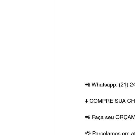
📲 Whatsapp: (21) 2
⬇️ COMPRE SUA C
📲 Faça seu ORÇAM
💳 Parcelamos em 