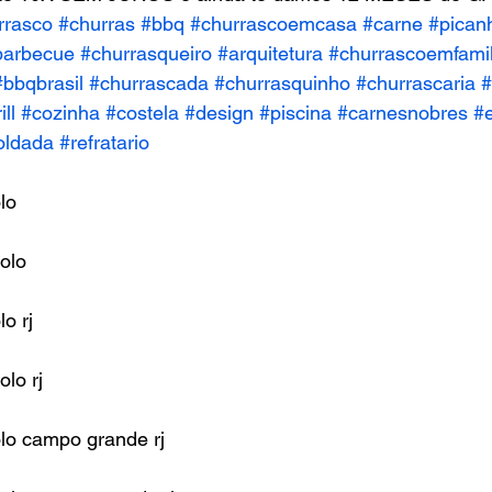
rrasco
#churras
#bbq
#churrascoemcasa
#carne
#pican
barbecue
#churrasqueiro
#arquitetura
#churrascoemfamil
#bbqbrasil
#churrascada
#churrasquinho
#churrascaria
#
ill
#cozinha
#costela
#design
#piscina
#carnesnobres
#
oldada
#refratario
lo
jolo
o rj
olo rj
olo campo grande rj