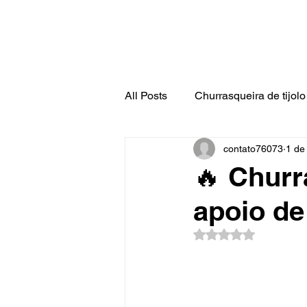
All Posts
Churrasqueira de tijolo 
contato76073
1 de
🔥 Churr
apoio de
Avaliado com NaN d