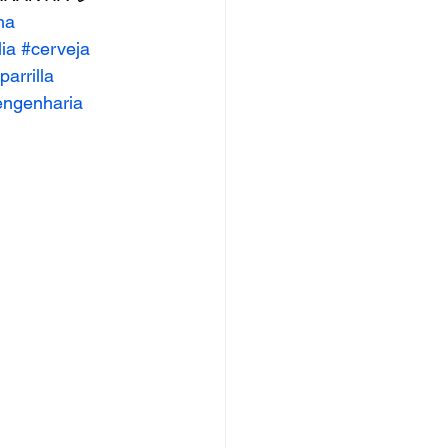
ha
ia
#cerveja
parrilla
engenharia