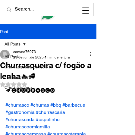
Post
All Posts
contato76073
All Posts
23 de jun. de 2025
1 min de leitura
Churrasqueira c/ fogão a
Churrasqueira de tijolo rj
lenha🔥🥩
churrasqueira
Avaliado com NaN de 5 estrelas.
Churrasqueira
🥩 🅒🅗🅤🅡🅡🅐🅢🅒🅞
#churrasco
#churras
#bbq
#barbecue
#gastronomia
#churrascaria
#churrascada
#espetinho
#churrascoemfamilia
#churrascoemcasa
#churrascoterapia