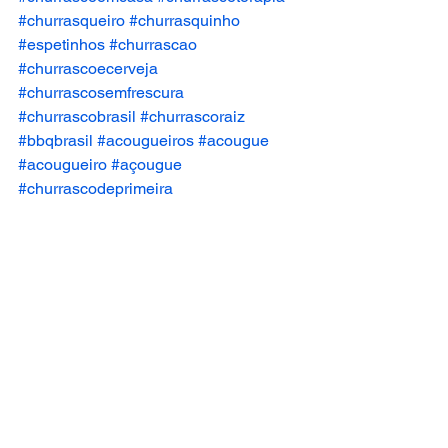
#churrasqueiro
#churrasquinho
#espetinhos
#churrascao
#churrascoecerveja
#churrascosemfrescura
#churrascobrasil
#churrascoraiz
#bbqbrasil
#acougueiros
#acougue
#acougueiro
#açougue
#churrascodeprimeira