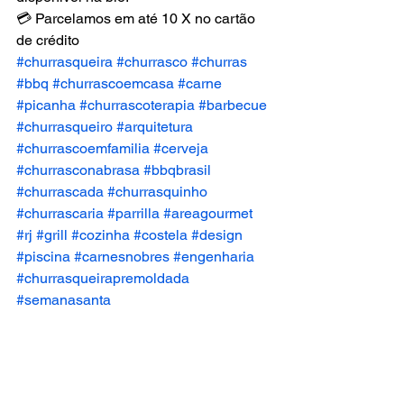
💳 Parcelamos em até 10 X no cartão 
de crédito
#churrasqueira
#churrasco
#churras
#bbq
#churrascoemcasa
#carne
#picanha
#churrascoterapia
#barbecue
#churrasqueiro
#arquitetura
#churrascoemfamilia
#cerveja
#churrasconabrasa
#bbqbrasil
#churrascada
#churrasquinho
#churrascaria
#parrilla
#areagourmet
#rj
#grill
#cozinha
#costela
#design
#piscina
#carnesnobres
#engenharia
#churrasqueirapremoldada
#semanasanta