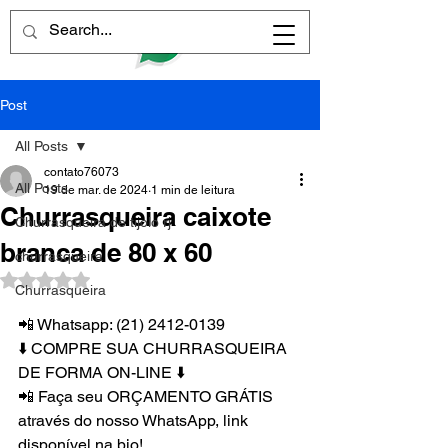
Post
All Posts
contato76073
All Posts
19 de mar. de 2024
1 min de leitura
Churrasqueira caixote
Churrasqueira de tijolo rj
branca de 80 x 60
churrasqueira
Avaliado com NaN de 5 estrelas.
Churrasqueira
📲 Whatsapp: (21) 2412-0139
⬇️ COMPRE SUA CHURRASQUEIRA 
DE FORMA ON-LINE ⬇️
📲 Faça seu ORÇAMENTO GRÁTIS 
através do nosso WhatsApp, link 
disponível na bio!