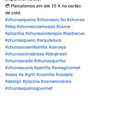
💳 Parcelamos em até 10 X no cartão 
de créd
#churrasqueira
#churrasco
#o
#churras
#bbq
#churrascoemcasa
#carne
#picanha
#churrascoterapia
#barbecue
#churrasqueiro
#arquitetura
#churrascoemfamilia
#cerveja
#churrasconabrasa
#bbqbrasil
#churrascada
#churrasquinho
#churrascaria
#parrilla
#areagourmet
#casa
#a
#grill
#cozinha
#costela
#design
#piscina
#carnesnobres
#churrasqueiragourmet