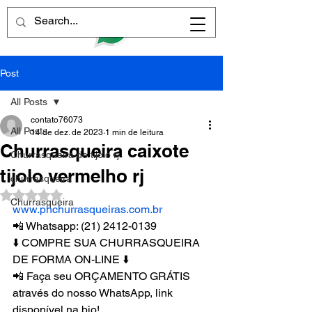
Post
All Posts
contato76073
All Posts
14 de dez. de 2023
1 min de leitura
Churrasqueira caixote
Churrasqueira de tijolo rj
tijolo vermelho rj
churrasqueira
Avaliado com NaN de 5 estrelas.
Churrasqueira
www.phchurrasqueiras.com.br
📲 Whatsapp: (21) 2412-0139
⬇️ COMPRE SUA CHURRASQUEIRA 
DE FORMA ON-LINE ⬇️
📲 Faça seu ORÇAMENTO GRÁTIS 
através do nosso WhatsApp, link 
disponível na bio!