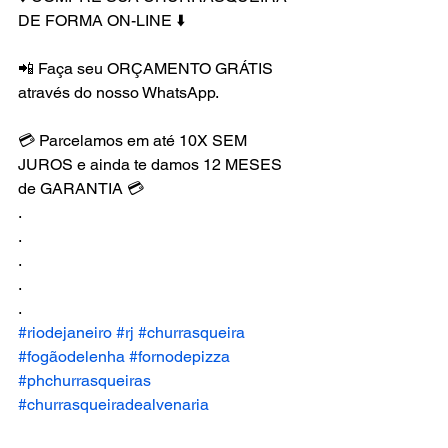
DE FORMA ON-LINE ⬇️
📲 Faça seu ORÇAMENTO GRÁTIS 
através do nosso WhatsApp.
💳 Parcelamos em até 10X SEM 
JUROS e ainda te damos 12 MESES 
de GARANTIA 💳
.
.
.
.
.
#riodejaneiro
#rj
#churrasqueira
#fogãodelenha
#fornodepizza
#phchurrasqueiras
#churrasqueiradealvenaria