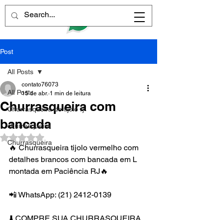
Post
All Posts
contato76073
All Posts
15 de abr.
1 min de leitura
Churrasqueira com
Churrasqueira de tijolo rj
bancada
churrasqueira
Avaliado com NaN de 5 estrelas.
Churrasqueira
🔥 Churrasqueira tijolo vermelho com 
detalhes brancos com bancada em L 
montada em Paciência RJ🔥
📲 WhatsApp: (21) 2412-0139
⬇️ COMPRE SUA CHURRASQUEIRA 