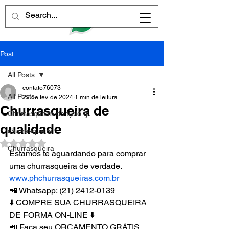
Post
All Posts
contato76073
All Posts
29 de fev. de 2024
1 min de leitura
Churrasqueira de
Churrasqueira de tijolo rj
qualidade
churrasqueira
Avaliado com NaN de 5 estrelas.
Churrasqueira
Estamos te aguardando para comprar 
uma churrasqueira de verdade.
www.phchurrasqueiras.com.br
📲 Whatsapp: (21) 2412-0139
⬇️ COMPRE SUA CHURRASQUEIRA 
DE FORMA ON-LINE ⬇️
📲 Faça seu ORÇAMENTO GRÁTIS 