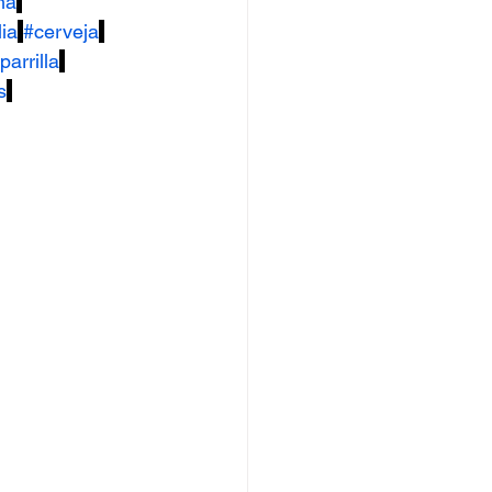
ha
ia
#cerveja
parrilla
s