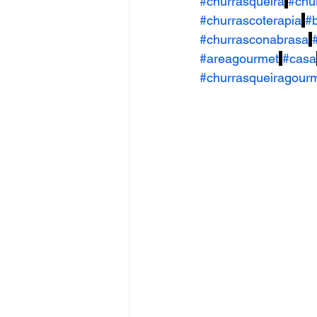
#churrasqueira
#chu
#churrascoterapia
#
#churrasconabrasa
#areagourmet
#casa
#churrasqueiragour