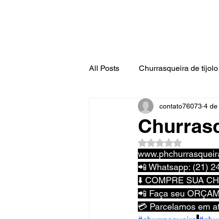
All Posts
Churrasqueira de tijolo 
contato76073
4 de
Churrasq
Avaliado com NaN d
www.phchurrasqueir
📲 Whatsapp: (21) 2
⬇️ COMPRE SUA C
📲 Faça seu ORÇAME
💳 Parcelamos em at