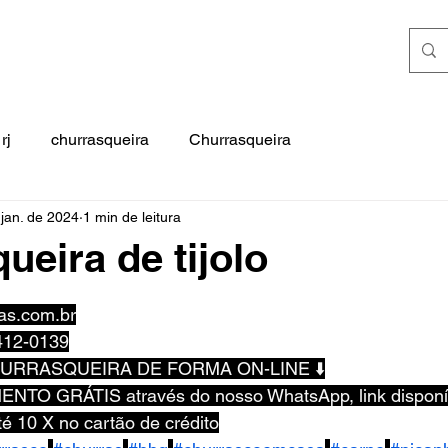
rj
churrasqueira
Churrasqueira
 jan. de 2024
1 min de leitura
ueira de tijolo
e 5 estrelas.
as.com.br
412-0139
HURRASQUEIRA DE FORMA ON-LINE ⬇️
NTO GRÁTIS através do nosso WhatsApp, link disponív
é 10 X no cartão de crédito