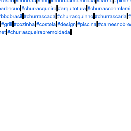
rrasco
#churras
#bbq
#churrascoemcasa
#carne
#pican
barbecue
#churrasqueiro
#arquitetura
#churrascoemfamil
#bbqbrasil
#churrascada
#churrasquinho
#churrascaria
#
#grill
#cozinha
#costela
#design
#piscina
#carnesnobre
met
#churrasqueirapremoldada