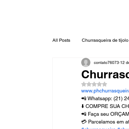
All Posts
Churrasqueira de tijolo 
contato76073
12 d
Churrasq
Avaliado com NaN d
www.phchurrasqueir
📲 Whatsapp: (21) 2
⬇️ COMPRE SUA C
📲 Faça seu ORÇAME
💳 Parcelamos em at