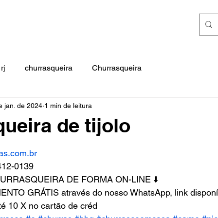
rj
churrasqueira
Churrasqueira
e jan. de 2024
1 min de leitura
ueira de tijolo
e 5 estrelas.
as.com.br
412-0139
HURRASQUEIRA DE FORMA ON-LINE ⬇️
NTO GRÁTIS através do nosso WhatsApp, link disponív
é 10 X no cartão de créd