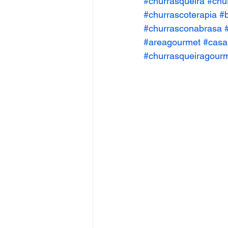
#churrasqueira
#chu
#churrascoterapia
#
#churrasconabrasa
#areagourmet
#casa
#churrasqueiragour