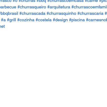
rrasco
#o
#churras
#bbq
#churrascoemcasa
#carne
#pi
barbecue
#churrasqueiro
#arquitetura
#churrascoemfamil
#bbqbrasil
#churrascada
#churrasquinho
#churrascaria
#
#a
#grill
#cozinha
#costela
#design
#piscina
#carnesno
met