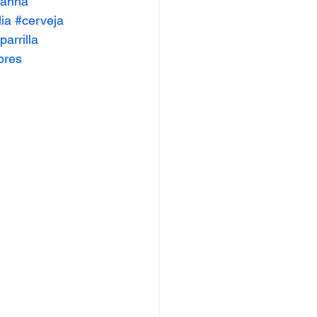
canha
ia
#cerveja
parrilla
bres