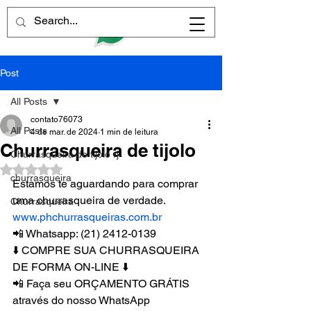
Post
All Posts
contato76073
All Posts
4 de mar. de 2024
1 min de leitura
Churrasqueira de tijolo
Churrasqueira de tijolo rj
Avaliado com NaN de 5 estrelas.
churrasqueira
Estamos te aguardando para comprar 
uma churrasqueira de verdade.
Churrasqueira
www.phchurrasqueiras.com.br
📲 Whatsapp: (21) 2412-0139
⬇️ COMPRE SUA CHURRASQUEIRA 
DE FORMA ON-LINE ⬇️
📲 Faça seu ORÇAMENTO GRÁTIS 
através do nosso WhatsApp