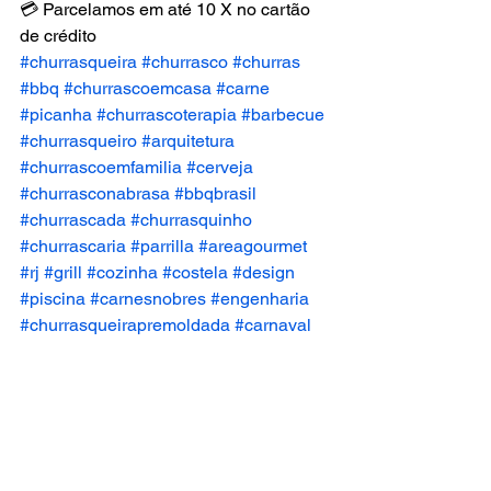
💳 Parcelamos em até 10 X no cartão 
de crédito
#churrasqueira
#churrasco
#churras
#bbq
#churrascoemcasa
#carne
#picanha
#churrascoterapia
#barbecue
#churrasqueiro
#arquitetura
#churrascoemfamilia
#cerveja
#churrasconabrasa
#bbqbrasil
#churrascada
#churrasquinho
#churrascaria
#parrilla
#areagourmet
#rj
#grill
#cozinha
#costela
#design
#piscina
#carnesnobres
#engenharia
#churrasqueirapremoldada
#carnaval