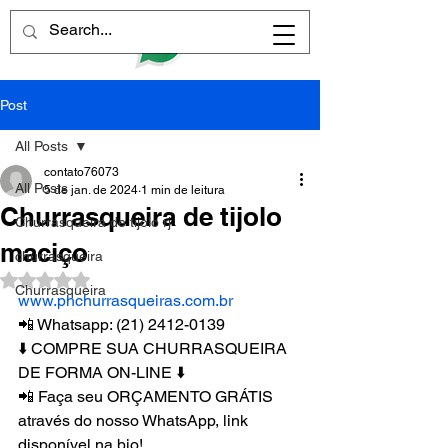
Post
All Posts
contato76073
All Posts
5 de jan. de 2024
1 min de leitura
Churrasqueira de tijolo
Churrasqueira de tijolo rj
maciço
churrasqueira
Avaliado com NaN de 5 estrelas.
Churrasqueira
www.phchurrasqueiras.com.br
📲 Whatsapp: (21) 2412-0139
⬇️ COMPRE SUA CHURRASQUEIRA 
DE FORMA ON-LINE ⬇️
📲 Faça seu ORÇAMENTO GRÁTIS 
através do nosso WhatsApp, link 
disponível na bio!