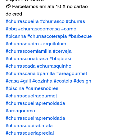
💳 Parcelamos em até 10 X no cartão 
de créd
#churrasqueira
#churrasco
#churras
#bbq
#churrascoemcasa
#carne
#picanha
#churrascoterapia
#barbecue
#churrasqueiro
#arquitetura
#churrascoemfamilia
#cerveja
#churrasconabrasa
#bbqbrasil
#churrascada
#churrasquinho
#churrascaria
#parrilla
#areagourmet
#casa
#grill
#cozinha
#costela
#design
#piscina
#carnesnobres
#churrasqueiragourmet
#churrasqueirapremoldada
#areagourme
#churrasqueirapremoldada
#churrasqueirabarata
#churrasqueriapredial