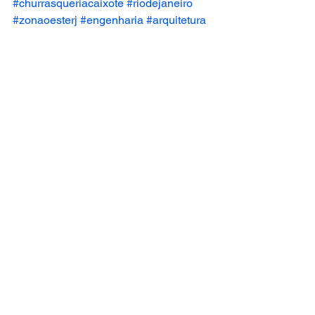
#churrasqueriacaixote
#riodejaneiro
#zonaoesterj
#engenharia
#arquitetura