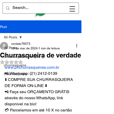
Post
All Posts
contato76073
All Posts
19 de mar. de 2024
1 min de leitura
Churrasqueira de verdade
Churrasqueira de tijolo rj
Avaliado com NaN de 5 estrelas.
churrasqueira
www.phchurrasqueiras.com.br
📲 Whatsapp: (21) 2412-0139
Churrasqueira
⬇️ COMPRE SUA CHURRASQUEIRA 
DE FORMA ON-LINE ⬇️
📲 Faça seu ORÇAMENTO GRÁTIS 
através do nosso WhatsApp, link 
disponível na bio!
💳 Parcelamos em até 10 X no cartão 