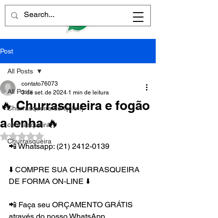
Post
All Posts
contato76073
All Posts
3 de set. de 2024
1 min de leitura
🔥 Churrasqueira e fogão
Churrasqueira de tijolo rj
a lenha 🔥
churrasqueira
Avaliado com NaN de 5 estrelas.
Churrasqueira
📲 Whatsapp: (21) 2412-0139
⬇️ COMPRE SUA CHURRASQUEIRA 
DE FORMA ON-LINE ⬇️
📲 Faça seu ORÇAMENTO GRÁTIS 
através do nosso WhatsApp.