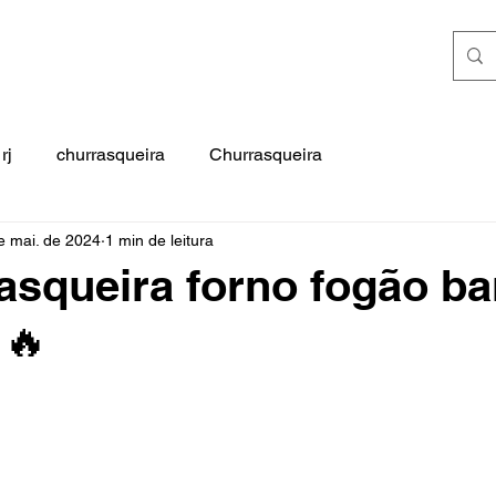
rj
churrasqueira
Churrasqueira
e mai. de 2024
1 min de leitura
asqueira forno fogão b
 🔥
e 5 estrelas.