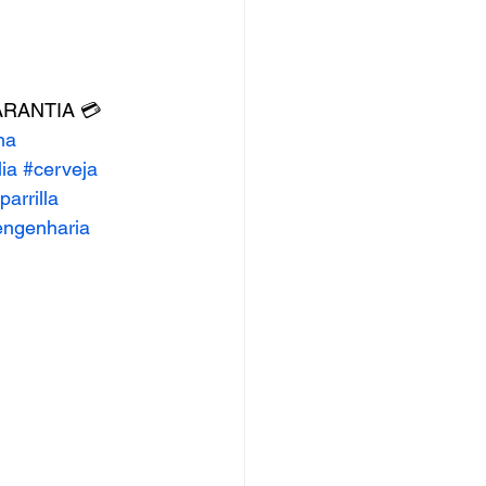
ARANTIA 💳 
ha
ia
#cerveja
parrilla
engenharia