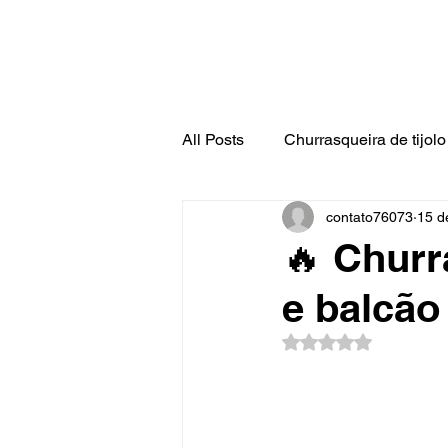
All Posts
Churrasqueira de tijolo 
contato76073
15 d
🔥 Churr
e balcão
Avaliado com NaN d