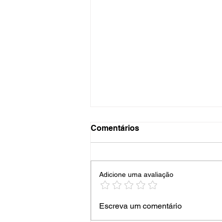
Comentários
Adicione uma avaliação
🔥Churrasqueira com
Escreva um comentário
bancada montada em