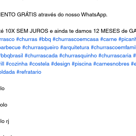
ENTO GRÁTIS através do nosso WhatsApp.
até 10X SEM JUROS e ainda te damos 12 MESES de G
rrasco
#churras
#bbq
#churrascoemcasa
#carne
#pican
barbecue
#churrasqueiro
#arquitetura
#churrascoemfamil
#bbqbrasil
#churrascada
#churrasquinho
#churrascaria
#
ill
#cozinha
#costela
#design
#piscina
#carnesnobres
#
oldada
#refratario
lo
jolo
o rj