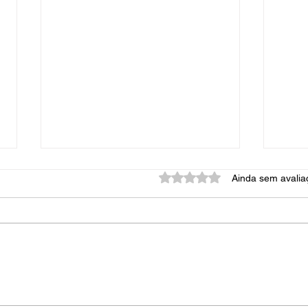
Avaliado com 0 de 5 estrel
Ainda sem avalia
🔥Churrasqueira forno e
Chur
fogão de lenha montada na
ban