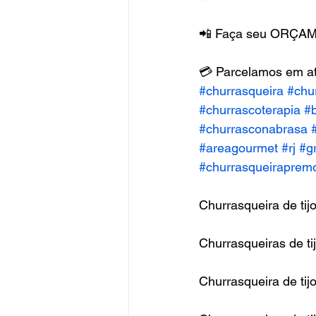
📲 Faça seu ORÇAM
💳 Parcelamos em 
#churrasqueira
#chu
#churrascoterapia
#
#churrasconabrasa
#areagourmet
#rj
#gr
#churrasqueiraprem
Churrasqueira de tijo
Churrasqueiras de ti
Churrasqueira de tijol