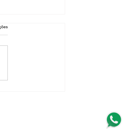
as.
ções
urrasqueira com
ada montada em Praça
 RJ 🔥