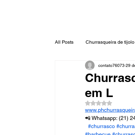
All Posts
Churrasqueira de tijolo 
contato76073
29 d
Churrasq
em L
Avaliado com NaN d
www.phchurrasqueir
📲 Whatsapp: (21) 2
#churrasco
#churra
#barbecue
#churras