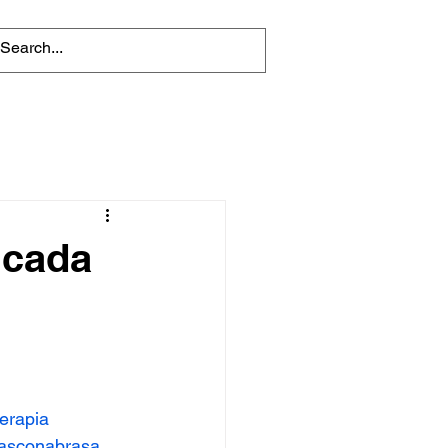
ncada
erapia
rasconabrasa