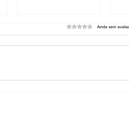
Avaliado com 0 de 5 estrel
Ainda sem avalia
🔥Churrasqueira de tijolo
🔥Ch
montada em Guadalupe RJ
banc
🔥
Seca