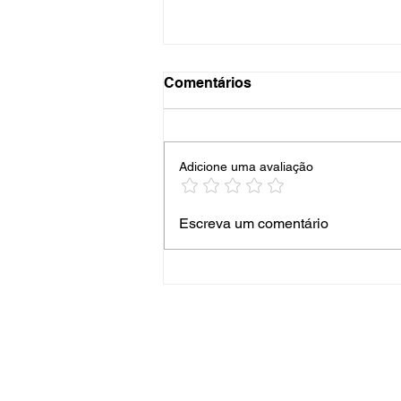
Comentários
Adicione uma avaliação
Churrasqueira com
Escreva um comentário
bancada