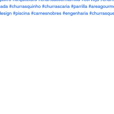
cada
#churrasquinho
#churrascaria
#parrilla
#areagourm
design
#piscina
#carnesnobres
#engenharia
#churrasqu