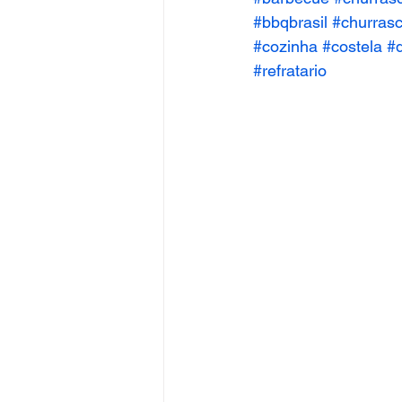
#bbqbrasil
#churras
#cozinha
#costela
#
#refratario