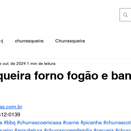
rj
churrasqueira
Churrasqueira
e out. de 2024
1 min de leitura
ueira forno fogão e ba
e 5 estrelas.
as.com.br
412-0139
s
#bbq
#churrascoemcasa
#carne
#picanha
#churrascot
queiro
#arquitetura
#churrascoemfamilia
#cerveja
#chur