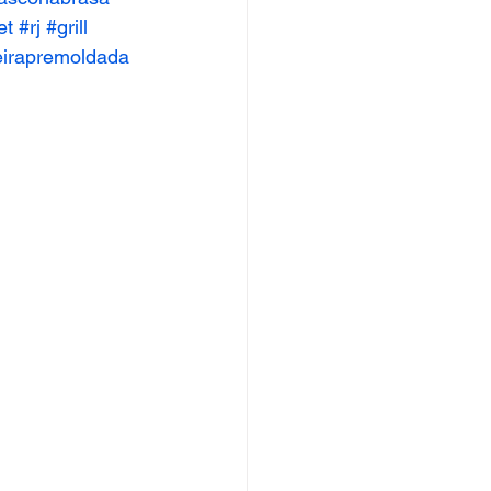
et
#rj
#grill
eirapremoldada