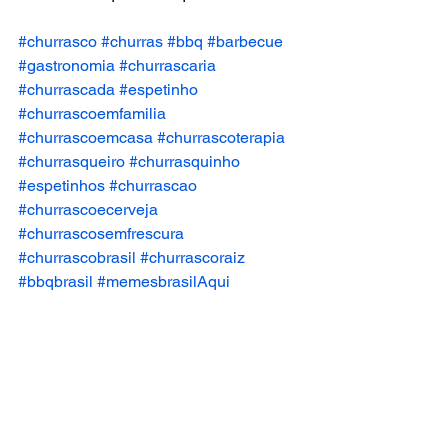
#churrasco
#churras
#bbq
#barbecue
#gastronomia
#churrascaria
#churrascada
#espetinho
#churrascoemfamilia
#churrascoemcasa
#churrascoterapia
#churrasqueiro
#churrasquinho
#espetinhos
#churrascao
#churrascoecerveja
#churrascosemfrescura
#churrascobrasil
#churrascoraiz
#bbqbrasil
#memesbrasilAqui