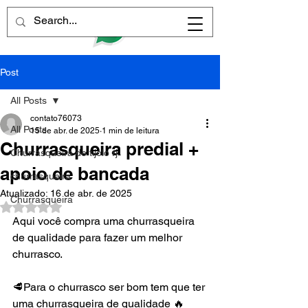
Post
All Posts
contato76073
All Posts
15 de abr. de 2025
1 min de leitura
Churrasqueira predial +
Churrasqueira de tijolo rj
apoio de bancada
churrasqueira
Atualizado:
16 de abr. de 2025
Churrasqueira
Avaliado com NaN de 5 estrelas.
Aqui você compra uma churrasqueira 
de qualidade para fazer um melhor 
churrasco.
🥩Para o churrasco ser bom tem que ter 
uma churrasqueira de qualidade 🔥