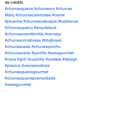
de crédito
#churrasqueira
#churrasco
#churras
#bbq
#churrascoemcasa
#carne
#picanha
#churrascoterapia
#barbecue
#churrasqueiro
#arquitetura
#churrascoemfamilia
#cerveja
#churrasconabrasa
#bbqbrasil
#churrascada
#churrasquinho
#churrascaria
#parrilla
#areagourmet
#casa
#grill
#cozinha
#costela
#design
#piscina
#carnesnobres
#churrasqueiragourmet
#churrasqueirapremoldada
#areagourmet