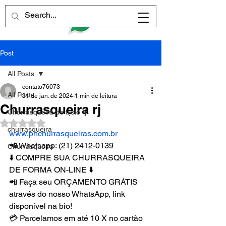
Post
All Posts
contato76073
All Posts
31 de jan. de 2024
1 min de leitura
Churrasqueira rj
Churrasqueira de tijolo rj
Avaliado com NaN de 5 estrelas.
churrasqueira
www.phchurrasqueiras.com.br
📲 Whatsapp: (21) 2412-0139
Churrasqueira
⬇️ COMPRE SUA CHURRASQUEIRA 
DE FORMA ON-LINE ⬇️
📲 Faça seu ORÇAMENTO GRÁTIS 
através do nosso WhatsApp, link 
disponível na bio!
💳 Parcelamos em até 10 X no cartão 