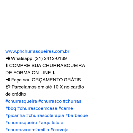
www.phchurrasqueiras.com.br
📲 Whatsapp: (21) 2412-0139
⬇️ COMPRE SUA CHURRASQUEIRA 
DE FORMA ON-LINE ⬇️
📲 Faça seu ORÇAMENTO GRÁTIS
💳 Parcelamos em até 10 X no cartão 
de crédito
#churrasqueira
#churrasco
#churras
#bbq
#churrascoemcasa
#carne
#picanha
#churrascoterapia
#barbecue
#churrasqueiro
#arquitetura
#churrascoemfamilia
#cerveja