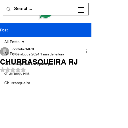
Post
All Posts
contato76073
All Posts
6 de abr. de 2024
1 min de leitura
CHURRASQUEIRA RJ
Churrasqueira de tijolo rj
Avaliado com NaN de 5 estrelas.
churrasqueira
Churrasqueira