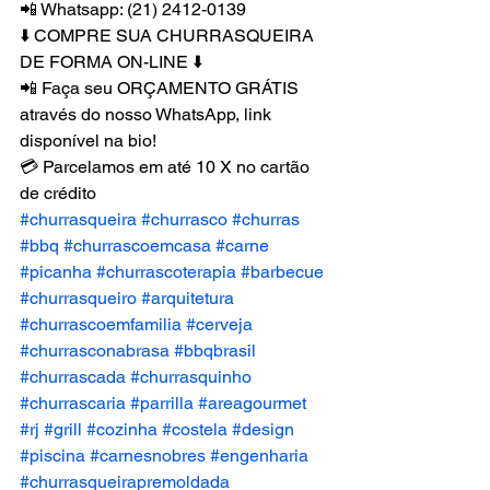
📲 Whatsapp: (21) 2412-0139
⬇️ COMPRE SUA CHURRASQUEIRA 
DE FORMA ON-LINE ⬇️
📲 Faça seu ORÇAMENTO GRÁTIS 
através do nosso WhatsApp, link 
disponível na bio!
💳 Parcelamos em até 10 X no cartão 
de crédito
#churrasqueira
#churrasco
#churras
#bbq
#churrascoemcasa
#carne
#picanha
#churrascoterapia
#barbecue
#churrasqueiro
#arquitetura
#churrascoemfamilia
#cerveja
#churrasconabrasa
#bbqbrasil
#churrascada
#churrasquinho
#churrascaria
#parrilla
#areagourmet
#rj
#grill
#cozinha
#costela
#design
#piscina
#carnesnobres
#engenharia
#churrasqueirapremoldada