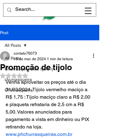
Post
All Posts
contato76073
All Posts
15 de mar. de 2024
1 min de leitura
Promoção de tijolo
Churrasqueira de tijolo rj
Avaliado com NaN de 5 estrelas.
churrasqueira
Venha aproveitar os preços até o dia 
31/03/2024. Tijolo vermelho maciço a 
Churrasqueira
R$ 1,75 : Tijolo maciço claro a R$ 2,00 
e plaqueta refrataria de 2,5 cm a R$ 
5,00. Valores anunciados para 
pagamento a vista em dinheiro ou PIX 
retirando na loja.
www.phchurrasqueiras.com.br