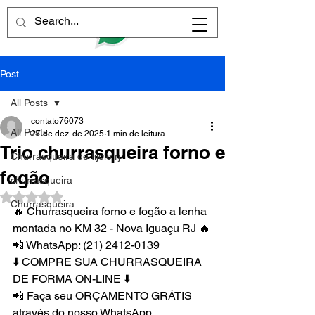
Post
All Posts
contato76073
All Posts
27 de dez. de 2025
1 min de leitura
Trio churrasqueira forno e
Churrasqueira de tijolo rj
fogão
churrasqueira
Avaliado com NaN de 5 estrelas.
Churrasqueira
🔥 Churrasqueira forno e fogão a lenha 
montada no KM 32 - Nova Iguaçu RJ 🔥
📲 WhatsApp: (21) 2412-0139
⬇️ COMPRE SUA CHURRASQUEIRA 
DE FORMA ON-LINE ⬇️
📲 Faça seu ORÇAMENTO GRÁTIS 
através do nosso WhatsApp.