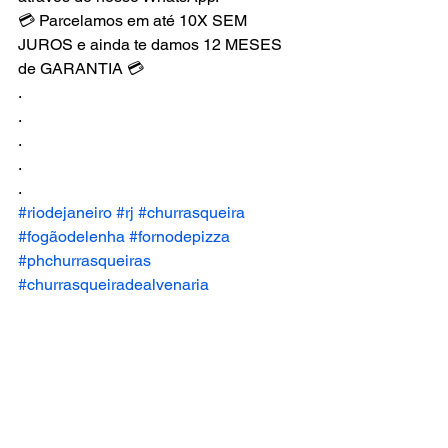
💳 Parcelamos em até 10X SEM 
JUROS e ainda te damos 12 MESES 
de GARANTIA 💳
.
.
.
.
.
#riodejaneiro
#rj
#churrasqueira
#fogãodelenha
#fornodepizza
#phchurrasqueiras
#churrasqueiradealvenaria