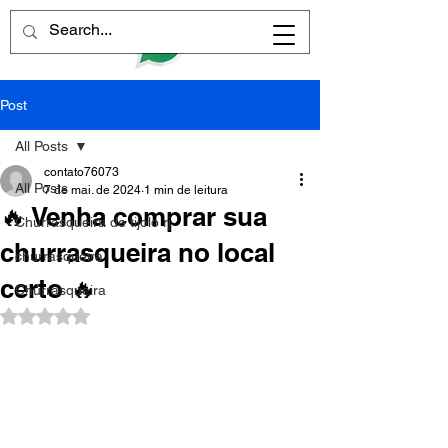
Post
All Posts
contato76073
All Posts
7 de mai. de 2024
1 min de leitura
🔥 Venha comprar sua
Churrasqueira de tijolo rj
churrasqueira no local
churrasqueira
certo 🔥
Churrasqueira
Avaliado com NaN de 5 estrelas.