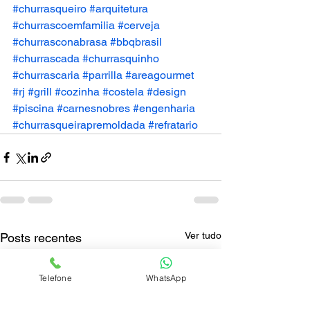
#churrasqueiro
#arquitetura
#churrascoemfamilia
#cerveja
#churrasconabrasa
#bbqbrasil
#churrascada
#churrasquinho
#churrascaria
#parrilla
#areagourmet
#rj
#grill
#cozinha
#costela
#design
#piscina
#carnesnobres
#engenharia
#churrasqueirapremoldada
#refratario
Ver tudo
Posts recentes
Telefone
WhatsApp