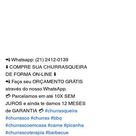
📲 Whatsapp: (21) 2412-0139
⬇️ COMPRE SUA CHURRASQUEIRA 
DE FORMA ON-LINE ⬇️
📲 Faça seu ORÇAMENTO GRÁTIS 
através do nosso WhatsApp.
💳 Parcelamos em até 10X SEM 
JUROS e ainda te damos 12 MESES 
de GARANTIA 💳 
#churrasqueira
#churrasco
#churras
#bbq
#churrascoemcasa
#carne
#picanha
#churrascoterapia
#barbecue